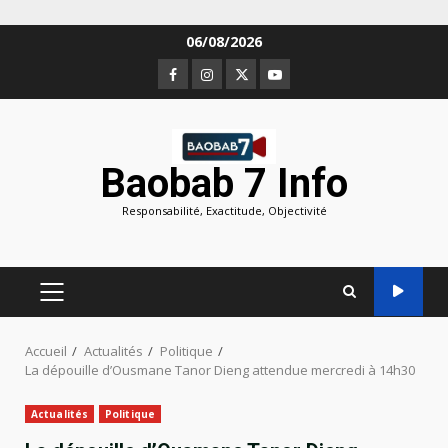
Aller
06/08/2026
au
Facebook
Instagram
Twitter
Youtube
contenu
Baobab 7 Info
Responsabilité, Exactitude, Objectivité
MENU
PRINCIPAL
Accueil
Actualités
Politique
La dépouille d’Ousmane Tanor Dieng attendue mercredi à 14h30
Actualités
Politique