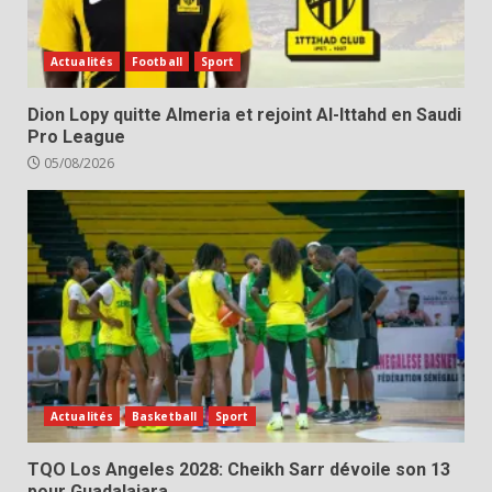
Actualités
Football
Sport
Dion Lopy quitte Almeria et rejoint Al-Ittahd en Saudi
Pro League
05/08/2026
Actualités
Basketball
Sport
TQO Los Angeles 2028: Cheikh Sarr dévoile son 13
pour Guadalajara