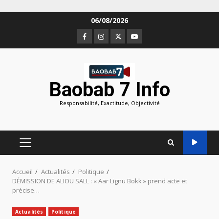
Aller
06/08/2026
au
Facebook
Instagram
Twitter
Youtube
contenu
Baobab 7 Info
Responsabilité, Exactitude, Objectivité
MENU
PRINCIPAL
Accueil
Actualités
Politique
DÉMISSION DE ALIOU SALL : « Aar Lignu Bokk » prend acte et
précise…
Actualités
Politique