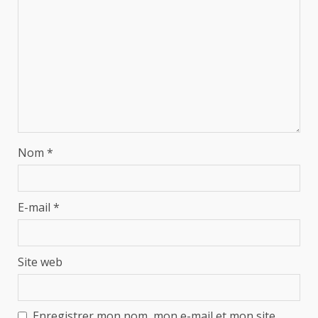
Nom
*
E-mail
*
Site web
Enregistrer mon nom, mon e-mail et mon site