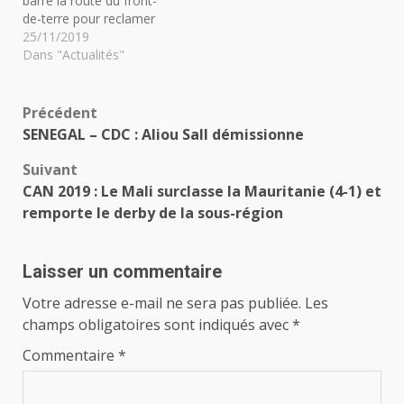
barré la route du front-
de-terre pour reclamer
l'érection de
25/11/2019
passerelles.Louga - Des
Dans "Actualités"
talibés enchaînés
Précision : C'est plutôt
dans le village de Ndiagne
Navigation
Précédent
(situé à 2 km de Guet-
SENEGAL – CDC : Aliou Sall démissionne
ardo) où le darra se situe.
d’article
Le maître coranique…
Suivant
CAN 2019 : Le Mali surclasse la Mauritanie (4-1) et
remporte le derby de la sous-région
Laisser un commentaire
Votre adresse e-mail ne sera pas publiée.
Les
champs obligatoires sont indiqués avec
*
Commentaire
*