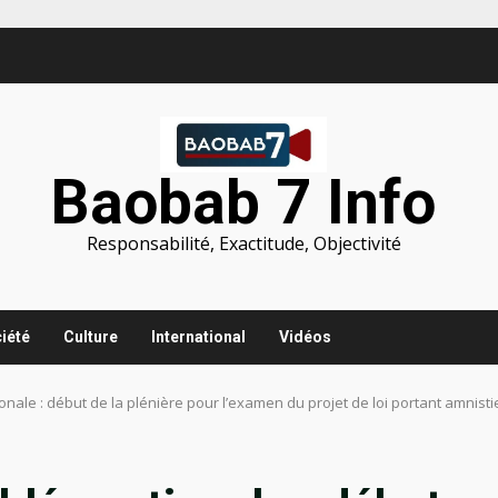
Baobab 7 Info
Responsabilité, Exactitude, Objectivité
iété
Culture
International
Vidéos
nale : début de la plénière pour l’examen du projet de loi portant amnist