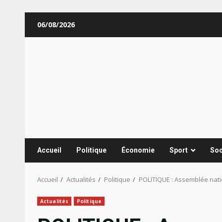
Aller
06/08/2026
au
contenu
Accueil
Politique
Économie
Sport
Soc
Accueil
Actualités
Politique
POLITIQUE : Assemblée natio
Actualités
Politique