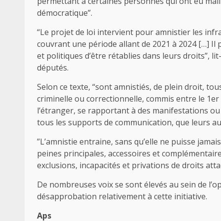
permettant à certaines personnes qui ont eu maille 
démocratique”.
“Le projet de loi intervient pour amnistier les inf
couvrant une période allant de 2021 à 2024 […] Il 
et politiques d’être rétablies dans leurs droits”, 
députés.
Selon ce texte, “sont amnistiés, de plein droit, tous
criminelle ou correctionnelle, commis entre le 1er 
l’étranger, se rapportant à des manifestations ou 
tous les supports de communication, que leurs au
”L’amnistie entraine, sans qu’elle ne puisse jamais
peines principales, accessoires et complémentaires
exclusions, incapacités et privations de droits att
De nombreuses voix se sont élevés au sein de l’opp
désapprobation relativement à cette initiative.
Aps