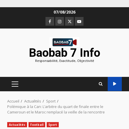
Aller
07/08/2026
au
Facebook
Instagram
Twitter
Youtube
contenu
Baobab 7 Info
Responsabilité, Exactitude, Objectivité
MENU
PRINCIPAL
Accueil
Actualités
Sport
Polémique à la Can: L’arbitre du quart de finale entre le
Cameroun et le Maroc remplacé la veille de la rencontre
Actualités
Football
Sport