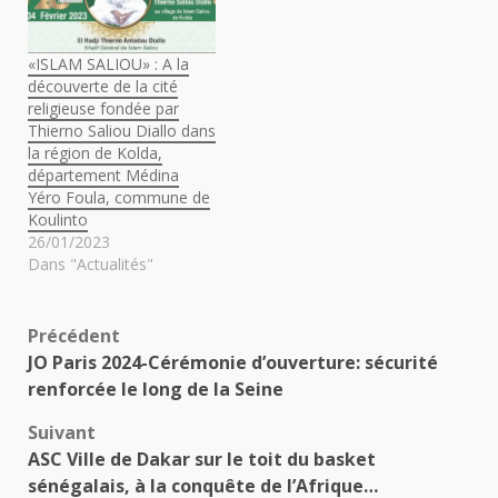
«ISLAM SALIOU» : A la
découverte de la cité
religieuse fondée par
Thierno Saliou Diallo dans
la région de Kolda,
département Médina
Yéro Foula, commune de
Koulinto
26/01/2023
Dans "Actualités"
Navigation
Précédent
JO Paris 2024-Cérémonie d’ouverture: sécurité
d’article
renforcée le long de la Seine
Suivant
ASC Ville de Dakar sur le toit du basket
sénégalais, à la conquête de l’Afrique…