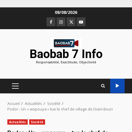
Aller
08/08/2026
au
Facebook
Instagram
Twitter
Youtube
contenu
Baobab 7 Info
Responsabilité, Exactitude, Objectivité
MENU
PRINCIPAL
Accueil
Actualités
Société
Podor : Un « wopouya » tue le chef de village de Diam Bouri
Actualités
Société