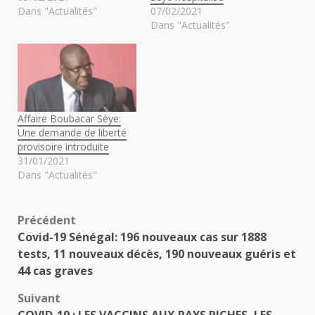
Dans "Actualités"
07/02/2021
Dans "Actualités"
Affaire Boubacar Sèye:
Une demande de liberté
provisoire introduite
31/01/2021
Dans "Actualités"
Navigation
Précédent
Covid-19 Sénégal: 196 nouveaux cas sur 1888
d’article
tests, 11 nouveaux décès, 190 nouveaux guéris et
44 cas graves
Suivant
COVID-19 : LES VACCINS AUX PAYS RICHES, LES