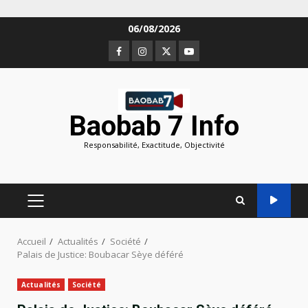
Aller
06/08/2026
au
Facebook
Instagram
Twitter
Youtube
contenu
Baobab 7 Info
Responsabilité, Exactitude, Objectivité
MENU
PRINCIPAL
Accueil
Actualités
Société
Palais de Justice: Boubacar Sèye déféré
Actualités
Société