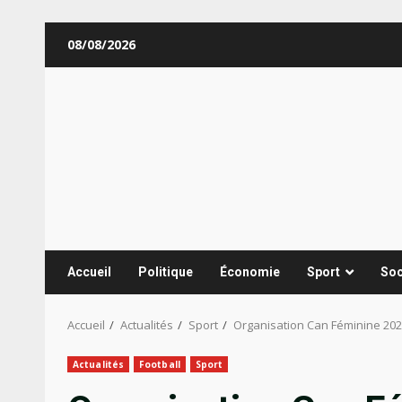
Aller
08/08/2026
au
contenu
Accueil
Politique
Économie
Sport
Soc
Accueil
Actualités
Sport
Organisation Can Féminine 2026
Actualités
Football
Sport