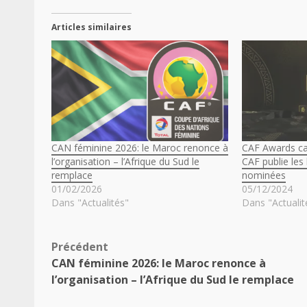
Articles similaires
CAN féminine 2026: le Maroc renonce à
CAF Awards ca
l’organisation – l’Afrique du Sud le
CAF publie les 
remplace
nominées
01/02/2026
05/12/2024
Dans "Actualités"
Dans "Actualit
Navigation
Précédent
CAN féminine 2026: le Maroc renonce à
d’article
l’organisation – l’Afrique du Sud le remplace