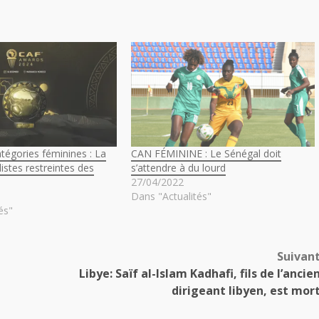
tégories féminines : La
CAN FÉMININE : Le Sénégal doit
listes restreintes des
s’attendre à du lourd
27/04/2022
Dans "Actualités"
és"
Suivan
Libye: Saïf al-Islam Kadhafi, fils de l’ancie
dirigeant libyen, est mor