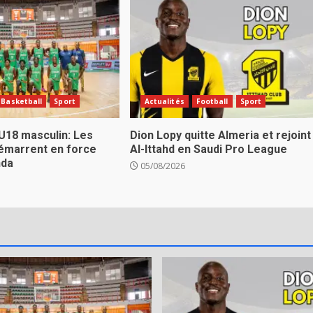
Basketball
Sport
Actualités
Football
Sport
U18 masculin: Les
Dion Lopy quitte Almeria et rejoint
émarrent en force
Al-Ittahd en Saudi Pro League
nda
05/08/2026