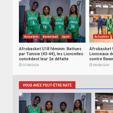
Actualités
Basketball
Sport
Actualités
Afrobasket U18 féminin: Battues
Afrobasket 
par Tunisie (43-44), les Lioncelles
Lionceaux d
concèdent leur 2e défaite
contre Rwa
07/08/2026
06/08/2026
VOUS AVEZ PEUT-ÊTRE RATÉ