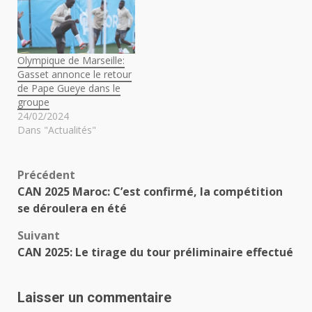
Olympique de Marseille:
Gasset annonce le retour
de Pape Gueye dans le
groupe
24/02/2024
Dans "Actualités"
Navigation
Précédent
CAN 2025 Maroc: C’est confirmé, la compétition
d’article
se déroulera en été
Suivant
CAN 2025: Le tirage du tour préliminaire effectué
Laisser un commentaire