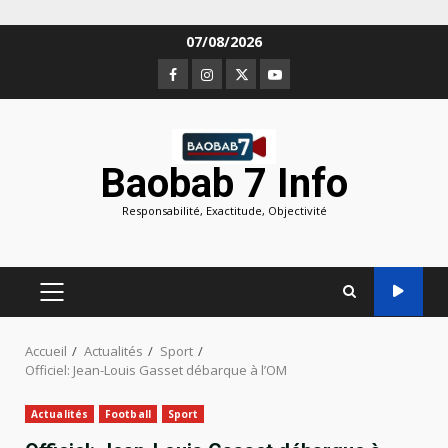
Aller
07/08/2026
au
Facebook
Instagram
Twitter
Youtube
contenu
Baobab 7 Info
Responsabilité, Exactitude, Objectivité
MENU
PRINCIPAL
Accueil
Actualités
Sport
Officiel: Jean-Louis Gasset débarque à l’OM
Actualités
Football
Sport