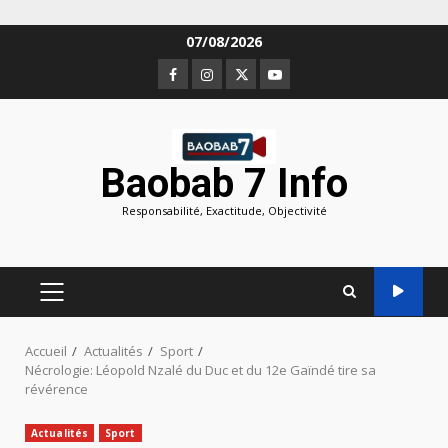
Aller
07/08/2026
au
Facebook
Instagram
Twitter
Youtube
contenu
Baobab 7 Info
Responsabilité, Exactitude, Objectivité
MENU
PRINCIPAL
Accueil
Actualités
Sport
Nécrologie: Léopold Nzalé du Duc et du 12e Gaïndé tire sa
révérence
Actualités
Sport