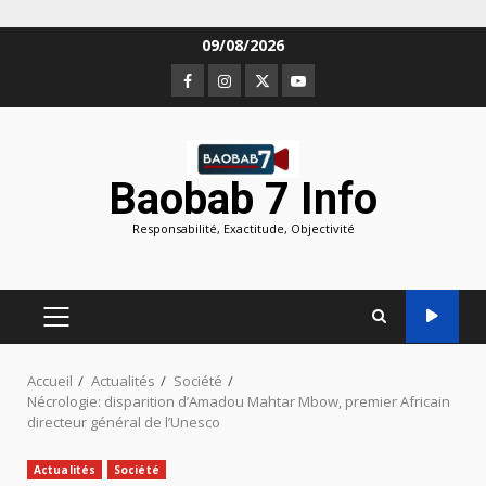
Aller
09/08/2026
au
Facebook
Instagram
Twitter
Youtube
contenu
Baobab 7 Info
Responsabilité, Exactitude, Objectivité
MENU
PRINCIPAL
Accueil
Actualités
Société
Nécrologie: disparition d’Amadou Mahtar Mbow, premier Africain
directeur général de l’Unesco
Actualités
Société