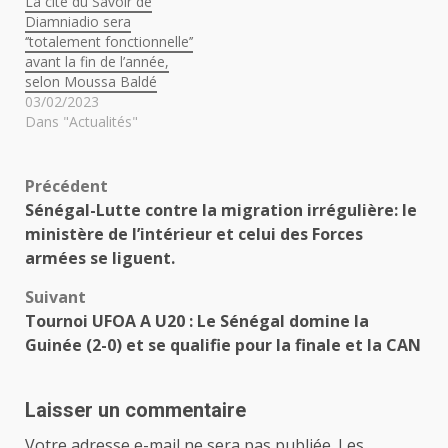
La cité du Savoir de
Diamniadio sera
‘’totalement fonctionnelle’’
avant la fin de l’année,
selon Moussa Baldé
03/02/2023
Dans "Actualités"
Navigation
Précédent
Sénégal-Lutte contre la migration irrégulière: le
d’article
ministère de l’intérieur et celui des Forces
armées se liguent.
Suivant
Tournoi UFOA A U20 : Le Sénégal domine la
Guinée (2-0) et se qualifie pour la finale et la CAN
Laisser un commentaire
Votre adresse e-mail ne sera pas publiée.
Les