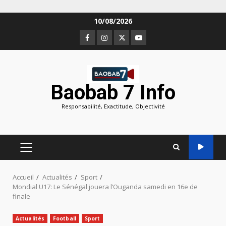
Aller
10/08/2026
au
Facebook
Instagram
Twitter
Youtube
contenu
Baobab 7 Info
Responsabilité, Exactitude, Objectivité
MENU
PRINCIPAL
Accueil
Actualités
Sport
Mondial U17: Le Sénégal jouera l’Ouganda samedi en 16e de
finale
Actualités
Football
Sport