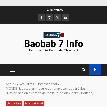
Aller
07/08/2026
au
Facebook
Instagram
Twitter
Youtube
contenu
Baobab 7 Info
Responsabilité, Exactitude, Objectivité
MENU
PRINCIPAL
Accueil
Actualités
International
MONDE : Moscou en mesure de remplacer les céréales
ukrainienes en direction de l’Afrique, selon Vladimir Poutine)
Actualités
International