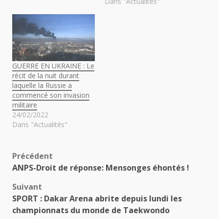
Dans "Actualités"
GUERRE EN UKRAINE : Le
récit de la nuit durant
laquelle la Russie a
commencé son invasion
militaire
24/02/2022
Dans "Actualités"
Navigation
Précédent
ANPS-Droit de réponse: Mensonges éhontés !
d’article
Suivant
SPORT : Dakar Arena abrite depuis lundi les
championnats du monde de Taekwondo