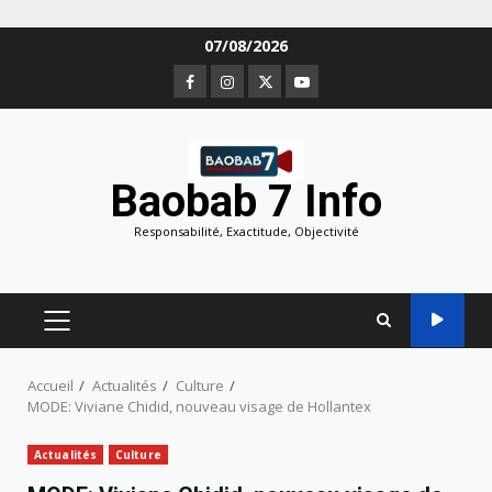
Aller
07/08/2026
au
Facebook
Instagram
Twitter
Youtube
contenu
Baobab 7 Info
Responsabilité, Exactitude, Objectivité
MENU
PRINCIPAL
Accueil
Actualités
Culture
MODE: Viviane Chidid, nouveau visage de Hollantex
Actualités
Culture