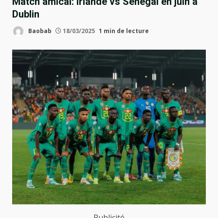
Match amical: Irlande vs Sénégal en juin à
Dublin
Baobab
18/03/2025
1 min de lecture
Publicité