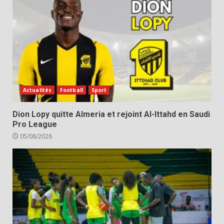
Actualités
Football
Sport
Dion Lopy quitte Almeria et rejoint Al-Ittahd en Saudi
Pro League
05/08/2026