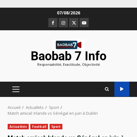
Aller
07/08/2026
au
Facebook
Instagram
Twitter
Youtube
contenu
Baobab 7 Info
Responsabilité, Exactitude, Objectivité
MENU
PRINCIPAL
Accueil
Actualités
Sport
Match amical: Irlande vs Sénégal en juin à Dublin
Actualités
Football
Sport