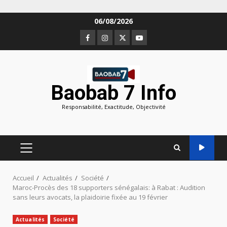
Aller
06/08/2026
au
Facebook
Instagram
Twitter
Youtube
contenu
Baobab 7 Info
Responsabilité, Exactitude, Objectivité
MENU
PRINCIPAL
Accueil
Actualités
Société
Maroc-Procès des 18 supporters sénégalais: à Rabat : Audition
sans leurs avocats, la plaidoirie fixée au 19 février
Actualités
Société