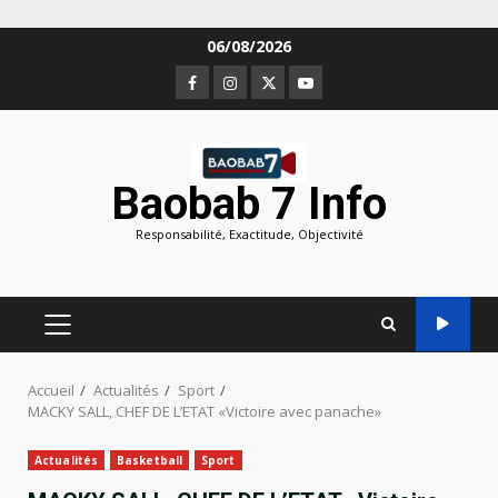
Aller
06/08/2026
au
Facebook
Instagram
Twitter
Youtube
contenu
Baobab 7 Info
Responsabilité, Exactitude, Objectivité
MENU
PRINCIPAL
Accueil
Actualités
Sport
MACKY SALL, CHEF DE L’ETAT «Victoire avec panache»
Actualités
Basketball
Sport