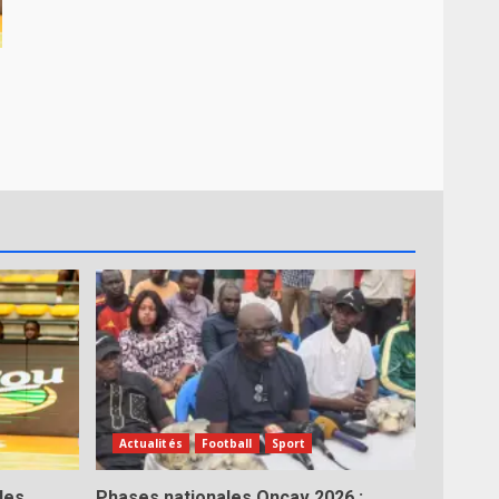
Actualités
Football
Sport
les
Phases nationales Oncav 2026 :