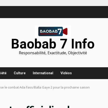
Baobab 7 Info
Responsabilité, Exactitude, Objectivité
iété
Culture
International
Vidéos
alise le combat Ada Fass/Balla Gaye 2 pour la prochaine saison