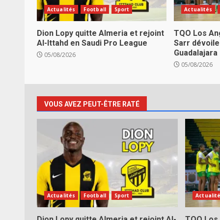
Actualités
Football
Sport
Actualités
Dion Lopy quitte Almeria et rejoint
TQO Los Ang
Al-Ittahd en Saudi Pro League
Sarr dévoile
Guadalajara
05/08/2026
05/08/2026
VOUS AVEZ PEUT-ÊTRE RATÉ
Actualités
Football
Sport
Actualit
Dion Lopy quitte Almeria et rejoint Al-
TQO Los 