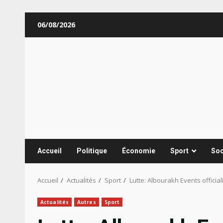
Aller
06/08/2026
au
contenu
Accueil
Politique
Économie
Sport
Soc
Accueil
Actualités
Sport
Lutte: Albourakh Events offici
Actualités
Autres
Sport