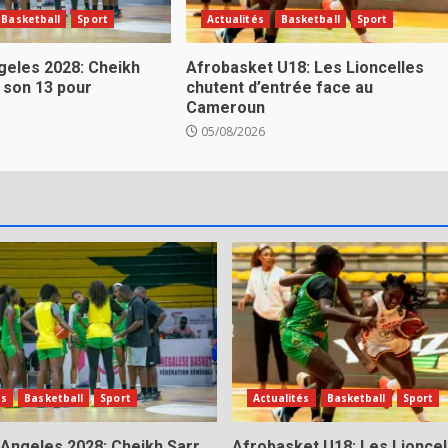
Basketball
Sport
Actualités
Basketball
Sport
eles 2028: Cheikh
Afrobasket U18: Les Lioncelles
 son 13 pour
chutent d’entrée face au
Cameroun
05/08/2026
és
Basketball
Sport
Actualités
Basketball
Sport
Angeles 2028: Cheikh Sarr
Afrobasket U18: Les Lioncel