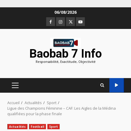
Aller
06/08/2026
au
Facebook
Instagram
Twitter
Youtube
contenu
Baobab 7 Info
Responsabilité, Exactitude, Objectivité
MENU
PRINCIPAL
Accueil
Actualités
Sport
Ligue des Champions Féminine – CAF: Les Aigles de la Médina
qualifiées pour la phase finale
Actualités
Football
Sport