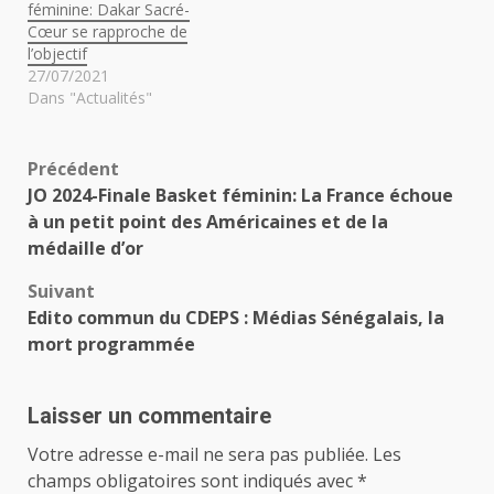
féminine: Dakar Sacré-
Cœur se rapproche de
l’objectif
27/07/2021
Dans "Actualités"
Navigation
Précédent
JO 2024-Finale Basket féminin: La France échoue
d’article
à un petit point des Américaines et de la
médaille d’or
Suivant
Edito commun du CDEPS : Médias Sénégalais, la
mort programmée
Laisser un commentaire
Votre adresse e-mail ne sera pas publiée.
Les
champs obligatoires sont indiqués avec
*