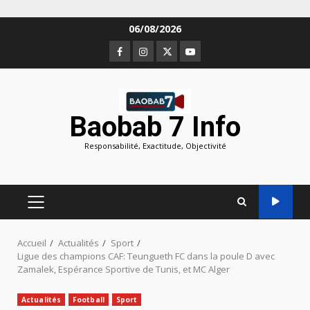
Aller
06/08/2026
au
Facebook
Instagram
Twitter
Youtube
contenu
Baobab 7 Info
Responsabilité, Exactitude, Objectivité
MENU
PRINCIPAL
Accueil
Actualités
Sport
Ligue des champions CAF: Teungueth FC dans la poule D avec
Zamalek, Espérance Sportive de Tunis, et MC Alger
Actualités
Football
Sport