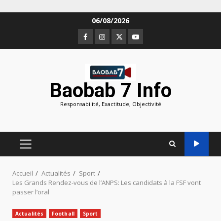
Aller
06/08/2026
au
Facebook
Instagram
Twitter
Youtube
contenu
Baobab 7 Info
Responsabilité, Exactitude, Objectivité
MENU
PRINCIPAL
Accueil
Actualités
Sport
Les Grands Rendez-vous de l’ANPS: Les candidats à la FSF vont
passer l’oral
Actualités
Football
Sport