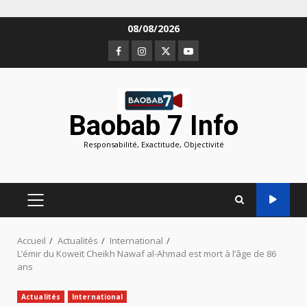
Aller
08/08/2026
au
Facebook
Instagram
Twitter
Youtube
contenu
Baobab 7 Info
Responsabilité, Exactitude, Objectivité
MENU
PRINCIPAL
Accueil
Actualités
International
L’émir du Koweït Cheikh Nawaf al-Ahmad est mort à l’âge de 86
ans
Actualités
International