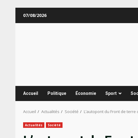
Aller
07/08/2026
au
contenu
Accueil
Politique
Économie
Sport
Soc
Accueil
Actualités
Société
L’autopont du Front de terre
Actualités
Société