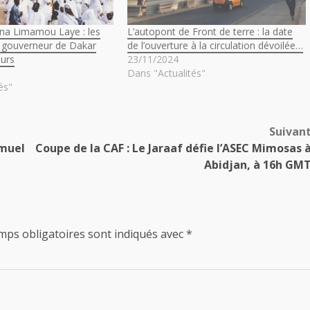
ina Limamou Laye : les
L’autopont de Front de terre : la date
 gouverneur de Dakar
de l’ouverture à la circulation dévoilée…
eurs
23/11/2024
Dans "Actualités"
és"
Suivan
amuel
Coupe de la CAF : Le Jaraaf défie l’ASEC Mimosas 
Abidjan, à 16h GM
mps obligatoires sont indiqués avec
*