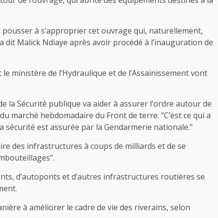
ur de l’ouvrage, qui abrite des équipements destinés à la
les pousser à s’approprier cet ouvrage qui, naturellement,
’, a dit Malick Ndiaye après avoir procédé à l’inauguration de
t le ministère de l’Hydraulique et de l’Assainissement vont
 de la Sécurité publique va aider à assurer l’ordre autour de
é du marché hebdomadaire du Front de terre. ‘’C’est ce qui a
 la sécurité est assurée par la Gendarmerie nationale.’’
ire des infrastructures à coups de milliards et de se
mbouteillages’’.
ts, d’autoponts et d’autres infrastructures routières se
ment.
nière à améliorer le cadre de vie des riverains, selon