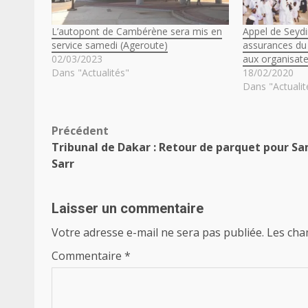
L’autopont de Cambérène sera mis en
Appel de Seyd
service samedi (Ageroute)
assurances du
02/03/2023
aux organisat
Dans "Actualités"
18/02/2020
Dans "Actualit
Navigation
Précédent
Tribunal de Dakar : Retour de parquet pour S
d’article
Sarr
Laisser un commentaire
Votre adresse e-mail ne sera pas publiée.
Les cha
Commentaire
*