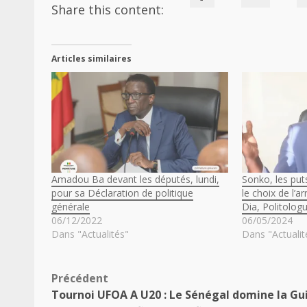
Share this content:
Articles similaires
Amadou Ba devant les députés, lundi,
Sonko, les put
pour sa Déclaration de politique
le choix de l’
générale
Dia, Politolog
06/12/2022
06/05/2024
Dans "Actualités"
Dans "Actualit
Navigation
Précédent
Tournoi UFOA A U20 : Le Sénégal domine la Gu