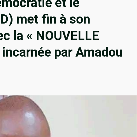
émocratie et le
) met fin à son
c la « NOUVELLE
incarnée par Amadou