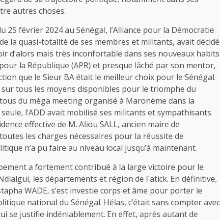
ntre autres choses.
 du 25 février 2024 au Sénégal, l’Alliance pour la Démocratie
e la quasi-totalité de ses membres et militants, avait décidé
ir d’alors mais très inconfortable dans ses nouveaux habits
e pour la République (APR) et presque lâché par son mentor,
ction que le Sieur BA était le meilleur choix pour le Sénégal.
é sur tous les moyens disponibles pour le triomphe du
era tous du méga meeting organisé à Maronème dans la
 seule, l’ADD avait mobilisé ses militants et sympathisants
idence effective de M. Aliou SALL, ancien maire de
e toutes les charges nécessaires pour la réussite de
tique n’a pu faire au niveau local jusqu’à maintenant.
pement a fortement contribué à la large victoire pour le
algui, les départements et région de Fatick. En définitive,
ustapha WADE, s’est investie corps et âme pour porter le
litique national du Sénégal. Hélas, c’était sans compter avec
i se justifie indéniablement. En effet, après autant de