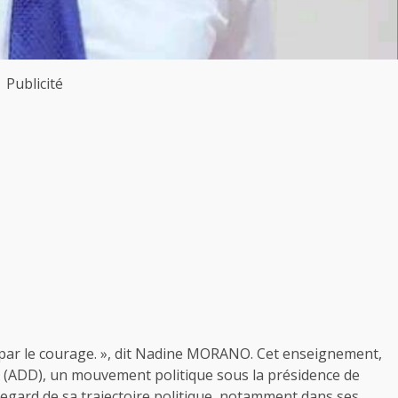
Publicité
es par le courage. », dit Nadine MORANO. Cet enseignement,
t (ADD), un mouvement politique sous la présidence de
gard de sa trajectoire politique, notamment dans ses