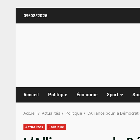
Aller
09/08/2026
au
contenu
Accueil
Politique
Économie
Sport
Soc
Accueil
Actualités
Politique
L’Alliance pour la Démocra
Actualités
Politique