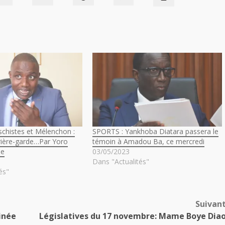
schistes et Mélenchon :
SPORTS : Yankhoba Diatara passera le
arrière-garde…Par Yoro
témoin à Amadou Ba, ce mercredi
ue
03/05/2023
Dans "Actualités"
és"
Suivan
inée
Législatives du 17 novembre: Mame Boye Dia