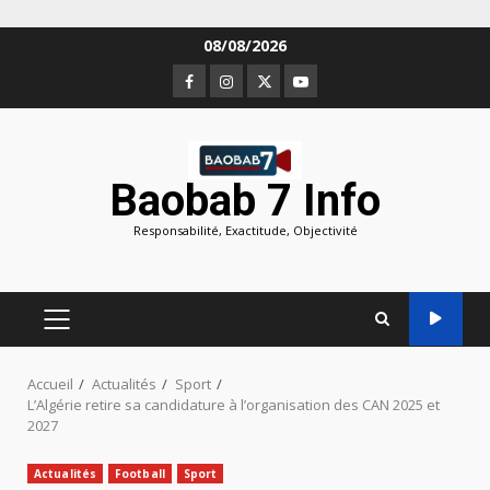
Aller
08/08/2026
au
Facebook
Instagram
Twitter
Youtube
contenu
Baobab 7 Info
Responsabilité, Exactitude, Objectivité
MENU
PRINCIPAL
Accueil
Actualités
Sport
L’Algérie retire sa candidature à l’organisation des CAN 2025 et
2027
Actualités
Football
Sport