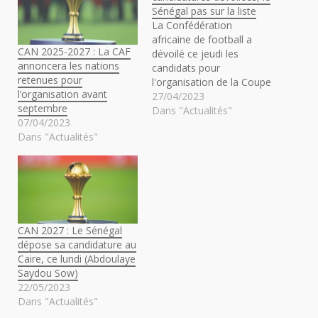
Sénégal pas sur la liste
La Confédération
africaine de football a
CAN 2025-2027 : La CAF
dévoilé ce jeudi les
annoncera les nations
candidats pour
retenues pour
l'organisation de la Coupe
l’organisation avant
d'Afrique des Nations
27/04/2023
septembre
2027. On n'y retrouve pas
Dans "Actualités"
07/04/2023
le Sénégal contrairement
Dans "Actualités"
à 'Algérie, déjà intéressée
pour accueillir le tournoi
en 2025 et qui a postulé à
nouveau. La
Confédération africaine
de football a annoncé…
CAN 2027 : Le Sénégal
dépose sa candidature au
Caire, ce lundi (Abdoulaye
Saydou Sow)
22/05/2023
Dans "Actualités"