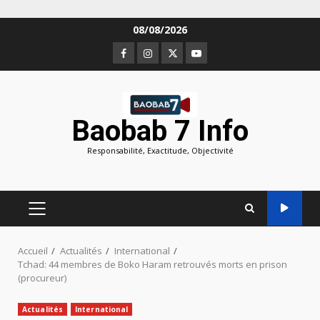
Aller
08/08/2026
au
Facebook
Instagram
Twitter
Youtube
contenu
Baobab 7 Info
Responsabilité, Exactitude, Objectivité
MENU
PRINCIPAL
Accueil
Actualités
International
Tchad: 44 membres de Boko Haram retrouvés morts en prison
(procureur)
Actualités
International