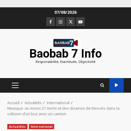
Aller
07/08/2026
au
Facebook
Instagram
Twitter
Youtube
contenu
Baobab 7 Info
Responsabilité, Exactitude, Objectivité
MENU
PRINCIPAL
Accueil
Actualités
International
Mexique: au moins 21 morts et des dizaines de blessés dans la
collision d’un bus avec un camion
Actualités
International