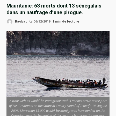
Mauritanie: 63 morts dont 13 sénégalais
dans un naufrage d’une pirogue.
Baobab
06/12/2019
1 min de lecture
A boat with 75 would-be immigrants with 3 minors arrive at the port
of Los Cristianos on the Spanish Canary island of Tenerife, 08 August
2006. More than 13,000 would-be immigrants have landed on the
Canaries since the beginning of this year -- shattering the previous