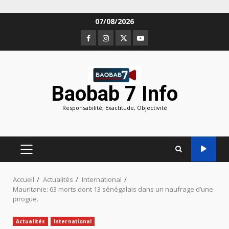
Aller
07/08/2026
au
Facebook
Instagram
Twitter
Youtube
contenu
Baobab 7 Info
Responsabilité, Exactitude, Objectivité
MENU
PRINCIPAL
Accueil
Actualités
International
Mauritanie: 63 morts dont 13 sénégalais dans un naufrage d’une
pirogue.
Actualités
International