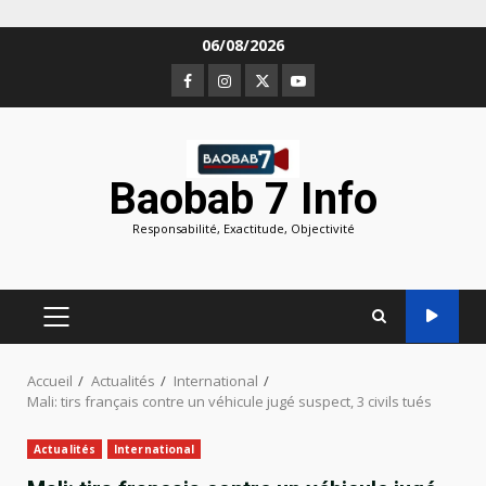
Aller
06/08/2026
au
Facebook
Instagram
Twitter
Youtube
contenu
Baobab 7 Info
Responsabilité, Exactitude, Objectivité
MENU
PRINCIPAL
Accueil
Actualités
International
Mali: tirs français contre un véhicule jugé suspect, 3 civils tués
Actualités
International