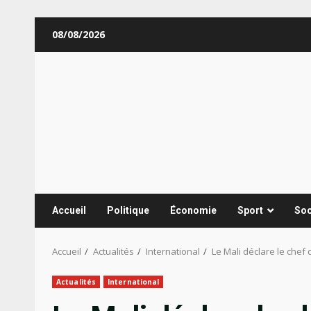
Aller
08/08/2026
au
contenu
Accueil
Politique
Économie
Sport
Soc
Accueil
Actualités
International
Le Mali déclare le che
Actualités
International