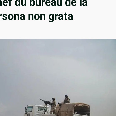
hef du bureau de la
rsona non grata