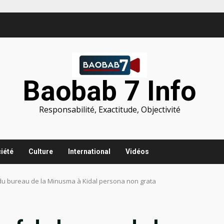
Baobab 7 Info
Responsabilité, Exactitude, Objectivité
iété
Culture
International
Vidéos
f du bureau de la Minusma à Kidal persona non grata