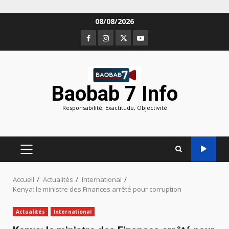
Aller
08/08/2026
au
Facebook
Instagram
Twitter
Youtube
contenu
Baobab 7 Info
Responsabilité, Exactitude, Objectivité
MENU
PRINCIPAL
Accueil
Actualités
International
Kenya: le ministre des Finances arrêté pour corruption
Actualités
International