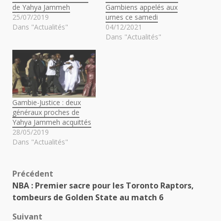
de Yahya Jammeh
Gambiens appelés aux
25/07/2019
urnes ce samedi
Dans "Actualités"
04/12/2021
Dans "Actualités"
Gambie-Justice : deux
généraux proches de
Yahya Jammeh acquittés
28/05/2019
Dans "Actualités"
Navigation
Précédent
NBA : Premier sacre pour les Toronto Raptors,
d’article
tombeurs de Golden State au match 6
Suivant