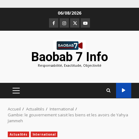
Aller
06/08/2026
au
Facebook
Instagram
Twitter
Youtube
contenu
Baobab 7 Info
Responsabilité, Exactitude, Objectivité
MENU
PRINCIPAL
Accueil
Actualités
International
Gambie: le gouvernement saisit les biens et les avoirs de Yahya
Jammeh
Actualités
International