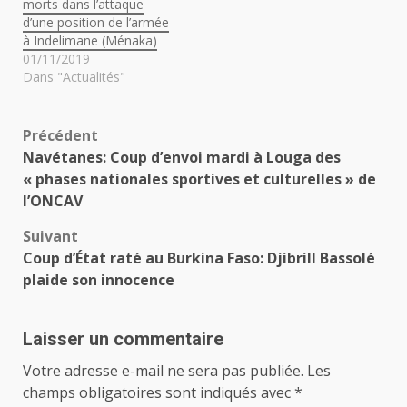
morts dans l’attaque
d’une position de l’armée
à Indelimane (Ménaka)
01/11/2019
Dans "Actualités"
Navigation
Précédent
Navétanes: Coup d’envoi mardi à Louga des
d’article
« phases nationales sportives et culturelles » de
l’ONCAV
Suivant
Coup d’État raté au Burkina Faso: Djibrill Bassolé
plaide son innocence
Laisser un commentaire
Votre adresse e-mail ne sera pas publiée.
Les
champs obligatoires sont indiqués avec
*