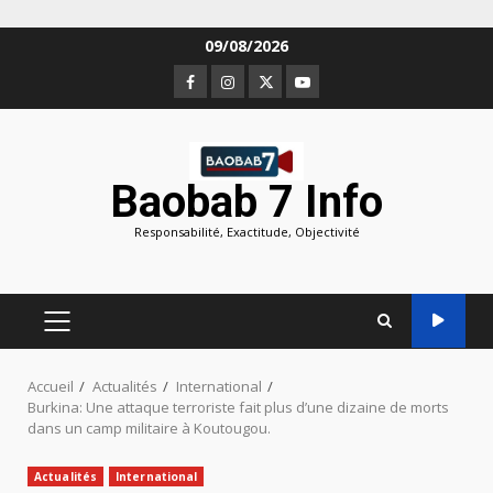
Aller
09/08/2026
au
Facebook
Instagram
Twitter
Youtube
contenu
Baobab 7 Info
Responsabilité, Exactitude, Objectivité
MENU
PRINCIPAL
Accueil
Actualités
International
Burkina: Une attaque terroriste fait plus d’une dizaine de morts
dans un camp militaire à Koutougou.
Actualités
International