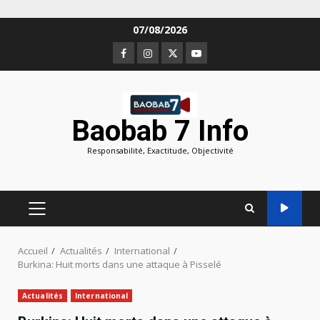
Aller
07/08/2026
au
Facebook
Instagram
Twitter
Youtube
contenu
Baobab 7 Info
Responsabilité, Exactitude, Objectivité
MENU
PRINCIPAL
Accueil
Actualités
International
Burkina: Huit morts dans une attaque à Pisselé
Actualités
International