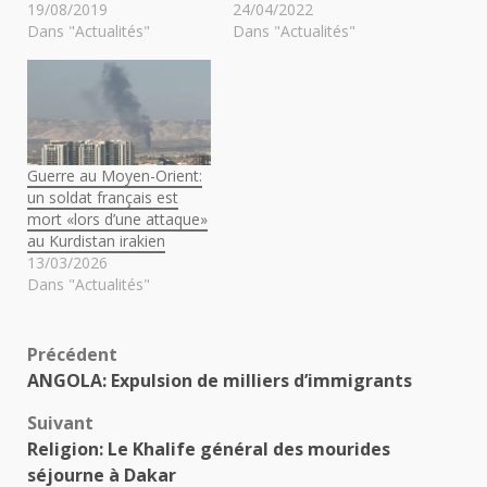
19/08/2019
24/04/2022
Dans "Actualités"
Dans "Actualités"
Guerre au Moyen-Orient:
un soldat français est
mort «lors d’une attaque»
au Kurdistan irakien
13/03/2026
Dans "Actualités"
Navigation
Précédent
ANGOLA: Expulsion de milliers d’immigrants
d’article
Suivant
Religion: Le Khalife général des mourides
séjourne à Dakar