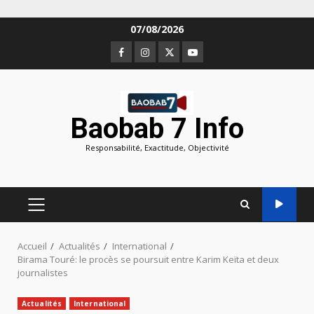
Aller
07/08/2026
au
Facebook
Instagram
Twitter
Youtube
contenu
Baobab 7 Info
Responsabilité, Exactitude, Objectivité
MENU
PRINCIPAL
Accueil
Actualités
International
Birama Touré: le procès se poursuit entre Karim Keïta et deux
journalistes
Actualités
International