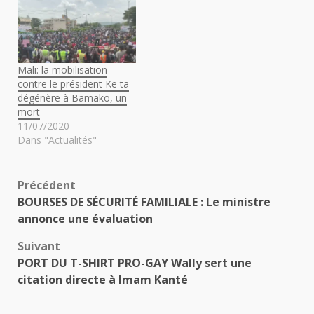
Mali: la mobilisation
contre le président Keïta
dégénère à Bamako, un
mort
11/07/2020
Dans "Actualités"
Navigation
Précédent
BOURSES DE SÉCURITÉ FAMILIALE : Le ministre
d’article
annonce une évaluation
Suivant
PORT DU T-SHIRT PRO-GAY Wally sert une
citation directe à Imam Kanté