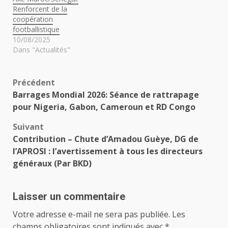
Renforcent de la
coopération
footballistique
10/08/2025
Dans "Actualités"
Navigation
Précédent
Barrages Mondial 2026: Séance de rattrapage
d’article
pour Nigeria, Gabon, Cameroun et RD Congo
Suivant
Contribution – Chute d’Amadou Guèye, DG de
l’APROSI : l’avertissement à tous les directeurs
généraux (Par BKD)
Laisser un commentaire
Votre adresse e-mail ne sera pas publiée.
Les
champs obligatoires sont indiqués avec
*