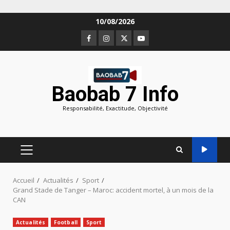
Aller
10/08/2026
au
Facebook
Instagram
Twitter
Youtube
contenu
Baobab 7 Info
Responsabilité, Exactitude, Objectivité
MENU
PRINCIPAL
Accueil
Actualités
Sport
Grand Stade de Tanger – Maroc: accident mortel, à un mois de la
CAN
Actualités
Football
Sport