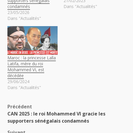
supporters sénégalais
21/02/2023
condamnés
Dans "Actualités"
23/05/2026
Dans "Actualités"
Maroc : la princesse Lalla
Latifa, mère du roi
Mohammed VI, est
décédée
29/06/2024
Dans "Actualités"
Navigation
Précédent
CAN 2025 : le roi Mohammed VI gracie les
d’article
supporters sénégalais condamnés
Suivant