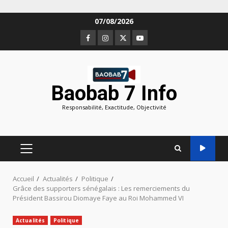
Aller
07/08/2026
au
Facebook
Instagram
Twitter
Youtube
contenu
Baobab 7 Info
Responsabilité, Exactitude, Objectivité
MENU
PRINCIPAL
Accueil
Actualités
Politique
Grâce des supporters sénégalais : Les remerciements du
Président Bassirou Diomaye Faye au Roi Mohammed VI
Actualités
Politique