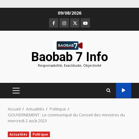
Aller
09/08/2026
au
Facebook
Instagram
Twitter
Youtube
contenu
Baobab 7 Info
Responsabilité, Exactitude, Objectivité
MENU
PRINCIPAL
Accueil
Actualités
Politique
GOUVERNEMENT : Le communiqué du Conseil des ministres du
mercredi 2 août 2023
Actualités
Politique