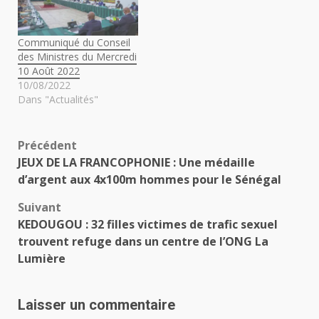
Communiqué du Conseil
des Ministres du Mercredi
10 Août 2022
10/08/2022
Dans "Actualités"
Navigation
Précédent
JEUX DE LA FRANCOPHONIE : Une médaille
d’article
d’argent aux 4x100m hommes pour le Sénégal
Suivant
KEDOUGOU : 32 filles victimes de trafic sexuel
trouvent refuge dans un centre de l’ONG La
Lumière
Laisser un commentaire