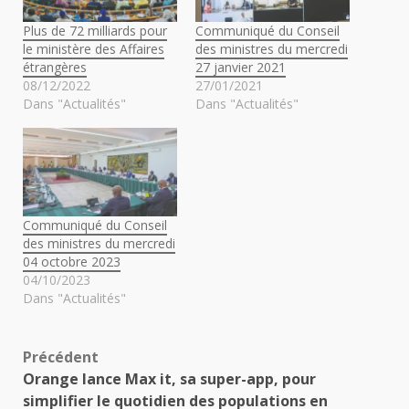
Plus de 72 milliards pour
Communiqué du Conseil
le ministère des Affaires
des ministres du mercredi
étrangères
27 janvier 2021
08/12/2022
27/01/2021
Dans "Actualités"
Dans "Actualités"
Communiqué du Conseil
des ministres du mercredi
04 octobre 2023
04/10/2023
Dans "Actualités"
Navigation
Précédent
Orange lance Max it, sa super-app, pour
d’article
simplifier le quotidien des populations en