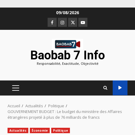
Aller
09/08/2026
au
Facebook
Instagram
Twitter
Youtube
contenu
Baobab 7 Info
Responsabilité, Exactitude, Objectivité
MENU
PRINCIPAL
Accueil
Actualités
Politique
GOUVERNEMENT BUDGET : Le budget du ministère des Affaires
étrangères projeté à plus de 76 milliards de francs
Actualités
Économie
Politique