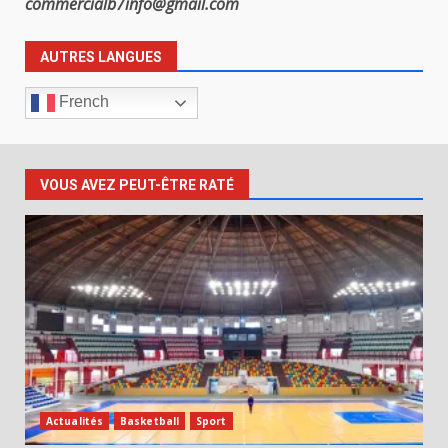
commercialb7info@gmail.com
AUTRES LANGUES
French
VOUS AVEZ PEUT-ÊTRE RATÉ
Actualités
Basketball
Sport