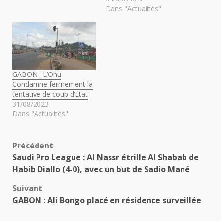
Dans "Actualités"
GABON : L’Onu
Condamne fermement la
tentative de coup d’Etat
31/08/2023
Dans "Actualités"
Navigation
Précédent
Saudi Pro League : Al Nassr étrille Al Shabab de
d’article
Habib Diallo (4-0), avec un but de Sadio Mané
Suivant
GABON : Ali Bongo placé en résidence surveillée