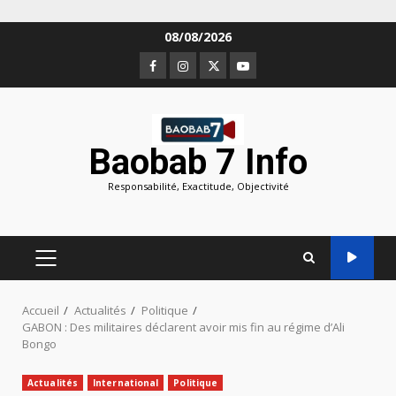
Aller
08/08/2026
au
Facebook
Instagram
Twitter
Youtube
contenu
Baobab 7 Info
Responsabilité, Exactitude, Objectivité
MENU
PRINCIPAL
Accueil
Actualités
Politique
GABON : Des militaires déclarent avoir mis fin au régime d’Ali
Bongo
Actualités
International
Politique