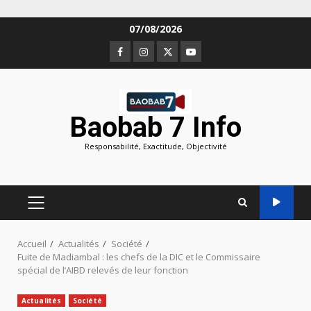
Aller
07/08/2026
au
Facebook
Instagram
Twitter
Youtube
contenu
Baobab 7 Info
Responsabilité, Exactitude, Objectivité
MENU
PRINCIPAL
Accueil
Actualités
Société
Fuite de Madiambal : les chefs de la DIC et le Commissaire
spécial de l’AIBD relevés de leur fonction
Actualités
Société