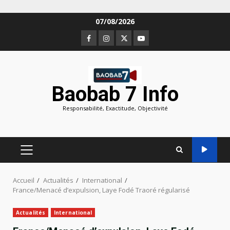
Aller
07/08/2026
au
Facebook
Instagram
Twitter
Youtube
contenu
Baobab 7 Info
Responsabilité, Exactitude, Objectivité
MENU
PRINCIPAL
Accueil
Actualités
International
France/Menacé d’expulsion, Laye Fodé Traoré régularisé
Actualités
International