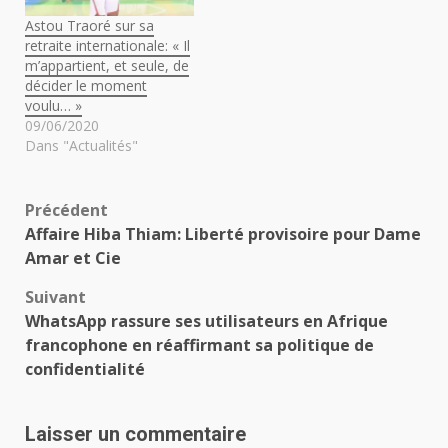
Astou Traoré sur sa
retraite internationale: « Il
m’appartient, et seule, de
décider le moment
voulu… »
09/06/2020
Dans "Actualités"
Navigation
Précédent
Affaire Hiba Thiam: Liberté provisoire pour Dame
d’article
Amar et Cie
Suivant
WhatsApp rassure ses utilisateurs en Afrique
francophone en réaffirmant sa politique de
confidentialité
Laisser un commentaire