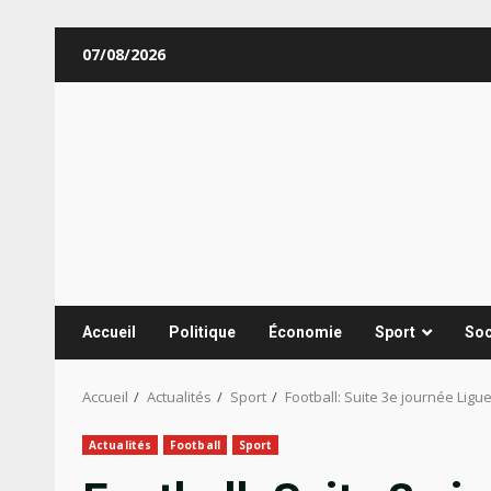
Aller
07/08/2026
au
contenu
Accueil
Politique
Économie
Sport
Soc
Accueil
Actualités
Sport
Football: Suite 3e journée Lig
Actualités
Football
Sport