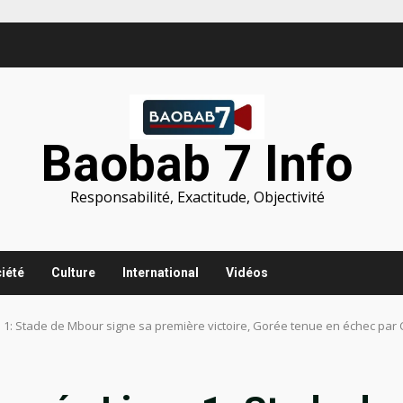
Baobab 7 Info
Responsabilité, Exactitude, Objectivité
iété
Culture
International
Vidéos
ue 1: Stade de Mbour signe sa première victoire, Gorée tenue en échec par