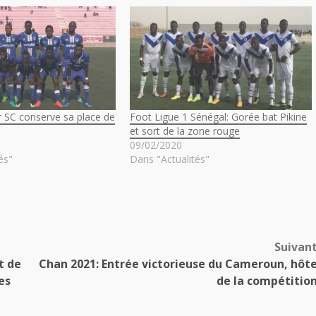
r SC conserve sa place de
Foot Ligue 1 Sénégal: Gorée bat Pikine
et sort de la zone rouge
09/02/2020
és"
Dans "Actualités"
Suivan
t de
Chan 2021: Entrée victorieuse du Cameroun, hôt
es
de la compétitio