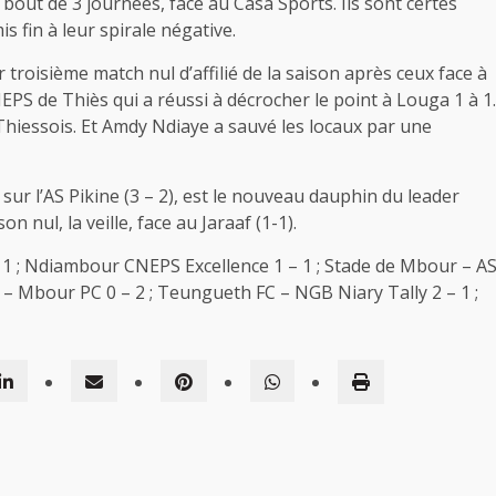
bout de 3 journées, face au Casa Sports. Ils sont certes
s fin à leur spirale négative.
troisième match nul d’affilié de la saison après ceux face à
CNEPS de Thiès qui a réussi à décrocher le point à Louga 1 à 1.
Thiessois. Et Amdy Ndiaye a sauvé les locaux par une
sur l’AS Pikine (3 – 2), est le nouveau dauphin du leader
 nul, la veille, face au Jaraaf (1-1).
 1 ; Ndiambour CNEPS Excellence 1 – 1 ; Stade de Mbour – A
s – Mbour PC 0 – 2 ; Teungueth FC – NGB Niary Tally 2 – 1 ;