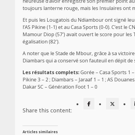
heureuse d’avoir enregistré son premier point au 
toujours lanterne rouge, mais les Insulaires ont mi
Et puis les Lougatois du Ndiambour ont signé leur 
l’AS Pikine (1-1) et au Casa Sports (0-0). C’est le 
Mamour Diop (57′) avait ouvert le score pour les 
égalisation (82′).
A noter que le Stade de Mbour, grâce à sa victoire 
Diambars qui a conservé son fauteuil en dépit de son
Les résultats complets:
Gorée – Casa Sports 1 –
Pikine 3 – 2 ; Diambars – Jaraaf 1 – 1 ; AS Douane
Dakar SC – Génération Foot 1 – 0
Share this content:
Articles similaires