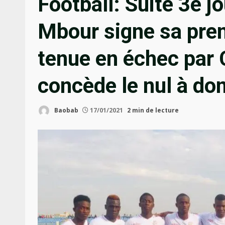
Football: Suite 3e j
Mbour signe sa prem
tenue en échec par
concède le nul à do
Baobab
17/01/2021
2 min de lecture