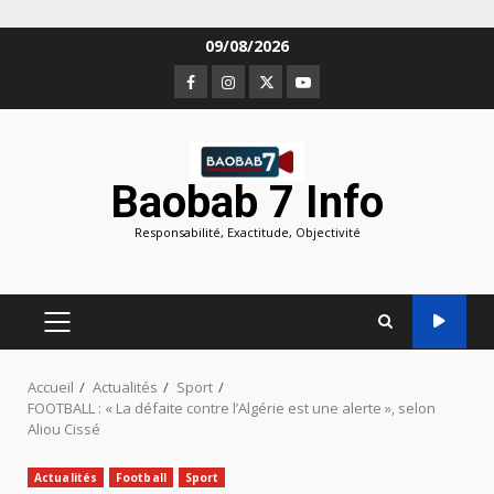
Aller
09/08/2026
au
Facebook
Instagram
Twitter
Youtube
contenu
Baobab 7 Info
Responsabilité, Exactitude, Objectivité
MENU
PRINCIPAL
Accueil
Actualités
Sport
FOOTBALL : « La défaite contre l’Algérie est une alerte », selon
Aliou Cissé
Actualités
Football
Sport