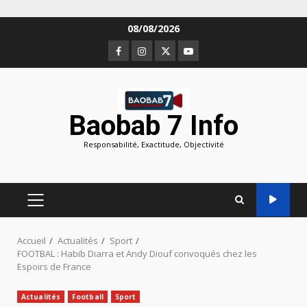
Aller
08/08/2026
au
Facebook
Instagram
Twitter
Youtube
contenu
Baobab 7 Info
Responsabilité, Exactitude, Objectivité
MENU
PRINCIPAL
Accueil
Actualités
Sport
FOOTBAL : Habib Diarra et Andy Diouf convoqués chez les
Espoirs de France
Actualités
Football
Sport