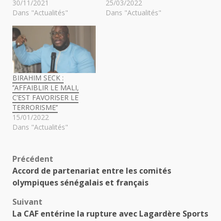
30/11/2021
25/03/2022
Dans "Actualités"
Dans "Actualités"
BIRAHIM SECK :
’’AFFAIBLIR LE MALI,
C’EST FAVORISER LE
TERRORISME’’
15/01/2022
Dans "Actualités"
Navigation
Précédent
Accord de partenariat entre les comités
d’article
olympiques sénégalais et français
Suivant
La CAF entérine la rupture avec Lagardère Sports