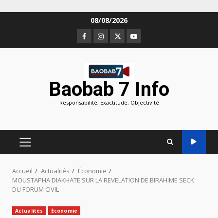
Aller
08/08/2026
au
Facebook
Instagram
Twitter
Youtube
contenu
Baobab 7 Info
Responsabilité, Exactitude, Objectivité
MENU
PRINCIPAL
Accueil
Actualités
Économie
MOUSTAPHA DIAKHATE SUR LA REVELATION DE BIRAHIME SECK
DU FORUM CIVIL
Actualités
Économie