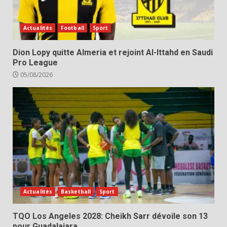
Actualités
Football
Sport
Dion Lopy quitte Almeria et rejoint Al-Ittahd en Saudi
Pro League
05/08/2026
Actualités
Basketball
Sport
TQO Los Angeles 2028: Cheikh Sarr dévoile son 13
pour Guadalajara