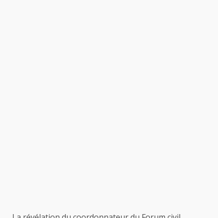
La révélation du coordonnateur du Forum civil