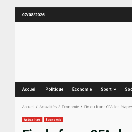
Aller
07/08/2026
au
contenu
Accueil
Politique
Économie
Sport
Soc
Accueil
Actualités
Économie
Fin du franc CFA: les étape
Actualités
Économie