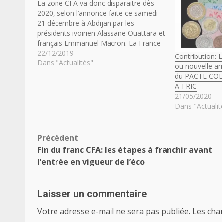
La zone CFA va donc disparaitre dès
2020, selon l’annonce faite ce samedi
21 décembre à Abdijan par les
présidents ivoirien Alassane Ouattara et
français Emmanuel Macron. La France
se retire des instances de gestion du
22/12/2019
Contribution: 
CFA qui peut donc opérer sa mutation
Dans "Actualités"
ou nouvelle ar
en zone éco. Il reste que les
du PACTE COL
calendriers…
A-FRIC
21/05/2020
Dans "Actualit
Navigation
Précédent
Fin du franc CFA: les étapes à franchir avant
d’article
l’entrée en vigueur de l’éco
Laisser un commentaire
Votre adresse e-mail ne sera pas publiée.
Les cha