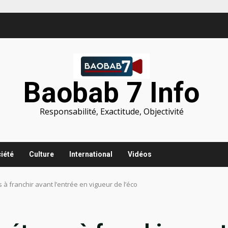
Baobab 7 Info
Responsabilité, Exactitude, Objectivité
iété
Culture
International
Vidéos
s à franchir avant l’entrée en vigueur de l’éco