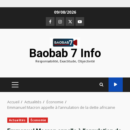
Aller
09/08/2026
au
Facebook
Instagram
Twitter
Youtube
contenu
Baobab 7 Info
Responsabilité, Exactitude, Objectivité
MENU
PRINCIPAL
Accueil
Actualités
Économie
Emmanuel Macron appelle à l’annulation de la dette africaine
Actualités
Économie