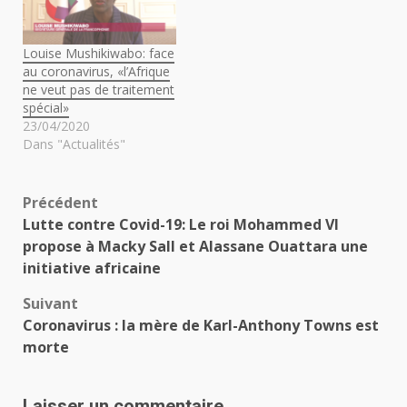
Louise Mushikiwabo: face
au coronavirus, «l’Afrique
ne veut pas de traitement
spécial»
23/04/2020
Dans "Actualités"
Navigation
Précédent
Lutte contre Covid-19: Le roi Mohammed VI
d’article
propose à Macky Sall et Alassane Ouattara une
initiative africaine
Suivant
Coronavirus : la mère de Karl-Anthony Towns est
morte
Laisser un commentaire