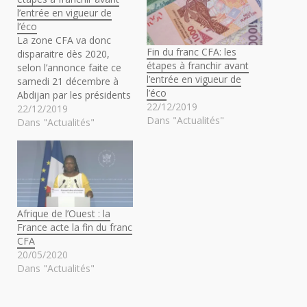
l’entrée en vigueur de
l’éco
La zone CFA va donc
Fin du franc CFA: les
disparaitre dès 2020,
étapes à franchir avant
selon l’annonce faite ce
l’entrée en vigueur de
samedi 21 décembre à
l’éco
Abdijan par les présidents
22/12/2019
ivoirien Alassane
22/12/2019
Dans "Actualités"
Ouattara et français
Dans "Actualités"
Emmanuel Macron. La
France se retire des
instances de gestion du
CFA qui peut donc opérer
sa mutation en zone éco.
Il reste que les
Afrique de l’Ouest : la
calendriers…
France acte la fin du franc
CFA
20/05/2020
Dans "Actualités"