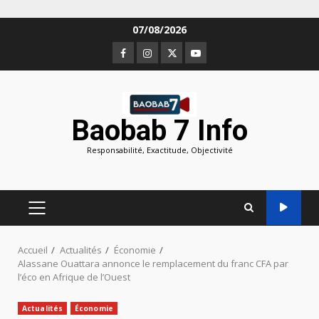
Aller
07/08/2026
au
Facebook
Instagram
Twitter
Youtube
contenu
Baobab 7 Info
Responsabilité, Exactitude, Objectivité
MENU
PRINCIPAL
Accueil
Actualités
Économie
Alassane Ouattara annonce le remplacement du franc CFA par
l’éco en Afrique de l’Ouest
Actualités
Économie