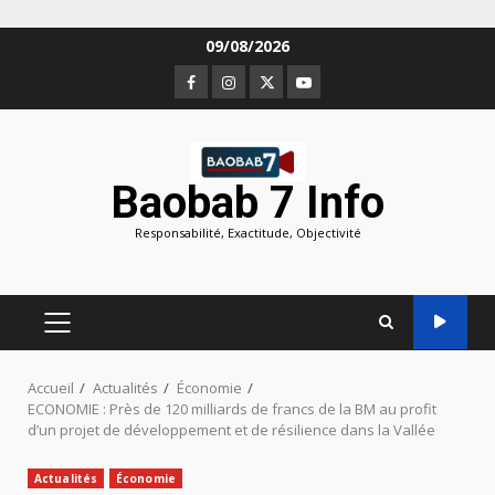
Aller
09/08/2026
au
Facebook
Instagram
Twitter
Youtube
contenu
Baobab 7 Info
Responsabilité, Exactitude, Objectivité
MENU
PRINCIPAL
Accueil
Actualités
Économie
ECONOMIE : Près de 120 milliards de francs de la BM au profit
d’un projet de développement et de résilience dans la Vallée
Actualités
Économie