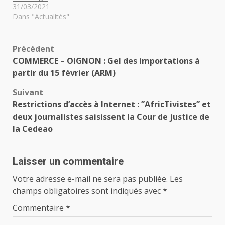
31/03/2021
Dans "Actualités"
Navigation
Précédent
COMMERCE – OIGNON : Gel des importations à
d’article
partir du 15 février (ARM)
Suivant
Restrictions d’accès à Internet : ”AfricTivistes” et
deux journalistes saisissent la Cour de justice de
la Cedeao
Laisser un commentaire
Votre adresse e-mail ne sera pas publiée.
Les
champs obligatoires sont indiqués avec
*
Commentaire
*