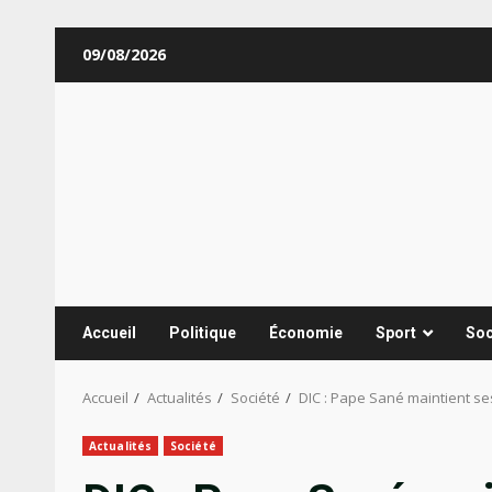
Aller
09/08/2026
au
contenu
Accueil
Politique
Économie
Sport
Soc
Accueil
Actualités
Société
DIC : Pape Sané maintient se
Actualités
Société