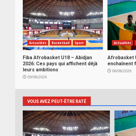
Actualités
Basketball
Sport
Actualités
Fiba Afrobasket U18 – Abidjan
Afrobasket 
2026: Ces pays qui affichent déjà
enchaînent f
leurs ambitions
08/08/2026
09/08/2026
VOUS AVEZ PEUT-ÊTRE RATÉ