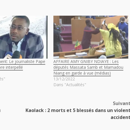
ent: Le journaliste Pape
AFFAIRE AMY GNIBY NDIAYE : Les
re interpellé
députés Massata Samb et Mamadou
Niang en garde à vue (médias)
és"
13/12/2022
Dans "Actualités"
Suivan
u
Kaolack : 2 morts et 5 blessés dans un violen
acciden